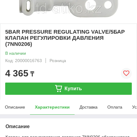
5BAR PRESSURE REGULATING VALVE/5БАР
КЛАПАН РЕГУЛИРОВКИ ДАВЛЕНИЯ
(7NN0206)
В наличии
Код: 20000016763
Розница
4 365
₸
Купить
Описание
Характеристики
Доставка
Оплата
Ус
Описание
Клапан для регулирования давления 7NN0206 обеспечивает