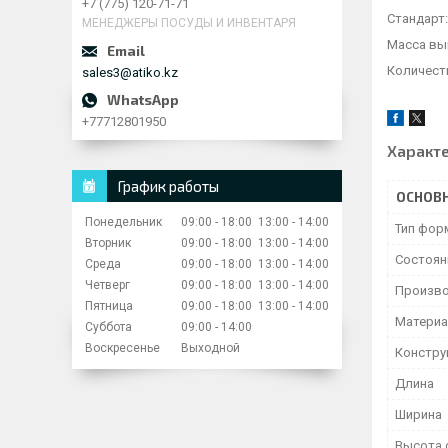
+7 (775) 120-71-71
Стандарт:
МЕНЕДЖЕРЫ ПОСУДЫ И ИНВЕНТАРЯ
Масса вып
Количеств
sales3@atiko.kz
+77712801950
Характ
График работы
ОСНОВ
Понедельник
09:00
18:00
13:00
14:00
Тип фор
Вторник
09:00
18:00
13:00
14:00
Состоян
Среда
09:00
18:00
13:00
14:00
Четверг
09:00
18:00
13:00
14:00
Произво
Пятница
09:00
18:00
13:00
14:00
Матери
Суббота
09:00
14:00
Воскресенье
Выходной
Констру
Длина
Ширина
Высота 