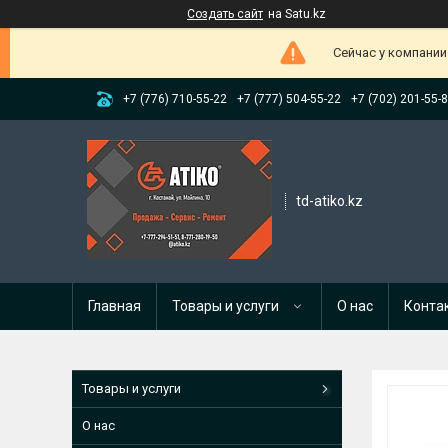
Создать сайт
на Satu.kz
Сейчас у компании
+7 (776) 710-55-22
+7 (777) 504-55-22
+7 (702) 201-55-
td-atiko.kz
Главная
Товары и услуги
О нас
Конта
Товары и услуги
О нас