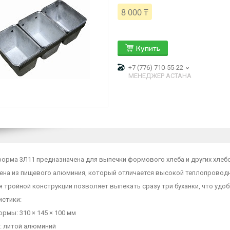
8 000 ₸
Купить
+7 (776) 710-55-22
МЕНЕДЖЕР АСТАНА
форма 3Л11 предназначена для выпечки формового хлеба и других хлеб
ена из пищевого алюминия, который отличается высокой теплопровод
я тройной конструкции позволяет выпекать сразу три буханки, что уд
истики:
рмы: 310 × 145 × 100 мм
: литой алюминий