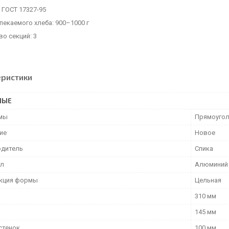
 ГОСТ 17327-95
екаемого хлеба: 900–1000 г
о секций: 3
еристики
НЫЕ
мы
Прямоугол
ие
Новое
дитель
Спика
ал
Алюминий
кция формы
Цельная
310 мм
145 мм
стенок
100 мм