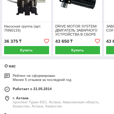
Насосная группа (арт.
DRIVE MOTOR SYSTEM/
ЗАВ
7NN0133)
ДВИГАТЕЛЬ ЗАВАРНОГО
COF
УСТРОЙСТВА В СБОРЕ
(7NN0225)
36 375
43 650
43 
₸
₸
Купить
Купить
О нас
Рейтинг не сформирован
Менее 5 отзывов за последний год
Работает с 21.05.2014
г. Астана
проспект Туран 83/1, Астана, Акмолинская область,
Казахстан, Астана, Казахстан