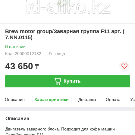
Brew motor group/Заварная группа F11 арт. (
7.NN.0115)
В наличии
Код: 20000012132
Розница
43 650
₸
Купить
Описание
Характеристики
Доставка
Оплата
Ус
Описание
Двигатель заварного блока. Подходит для кофе машин
Dr.coffee серии F11.