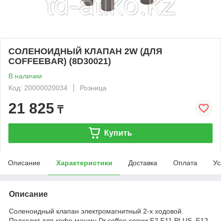
СОЛЕНОИДНЫЙ КЛАПАН 2W (ДЛЯ
COFFEEBAR) (8D30021)
В наличии
Код: 20000020034
Розница
21 825
₸
Купить
Описание
Характеристики
Доставка
Оплата
Ус
Описание
Соленоидный клапан электромагнитный 2-х ходовой.
Подходит для кофе машин Dr.coffee серии F2,F11 PLUS, F12