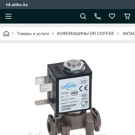
td-atiko.kz
Товары и услуги
КОФЕМАШИНЫ DR COFFEE
ЗАПА