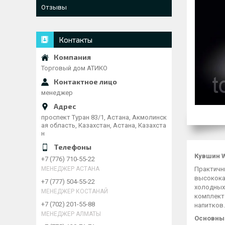
Отзывы
Контакты
Торговый дом АТИКО
менеджер
проспект Туран 83/1, Астана, Акмолинск
ая область, Казахстан, Астана, Казахста
н
Кувшин W
+7 (776) 710-55-22
Практичны
МЕНЕДЖЕР АСТАНА
высокока
+7 (777) 504-55-22
холодных,
МЕНЕДЖЕР КОСТАНАЙ
комплект
+7 (702) 201-55-88
напитков.
МЕНЕДЖЕР АЛМАТЫ
Основные