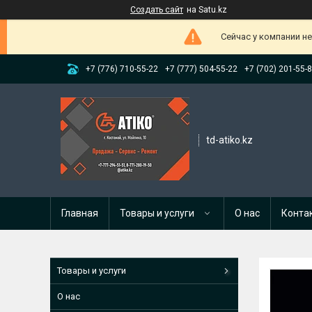
Создать сайт
на Satu.kz
Сейчас у компании н
+7 (776) 710-55-22
+7 (777) 504-55-22
+7 (702) 201-55-
td-atiko.kz
Главная
Товары и услуги
О нас
Конта
Товары и услуги
О нас