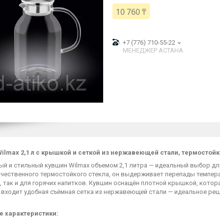
10 760 ₸
+7 (776) 710-55-22
МЕНЕДЖЕР АСТАНА
ilmax 2,1 л с крышкой и сеткой из нержавеющей стали, термостойк
й и стильный кувшин Wilmax объемом 2,1 литра — идеальный выбор для
чественного термостойкого стекла, он выдерживает перепады темпера
 так и для горячих напитков. Кувшин оснащён плотной крышкой, котор
 входит удобная съёмная сетка из нержавеющей стали — идеальное реш
 характеристики: