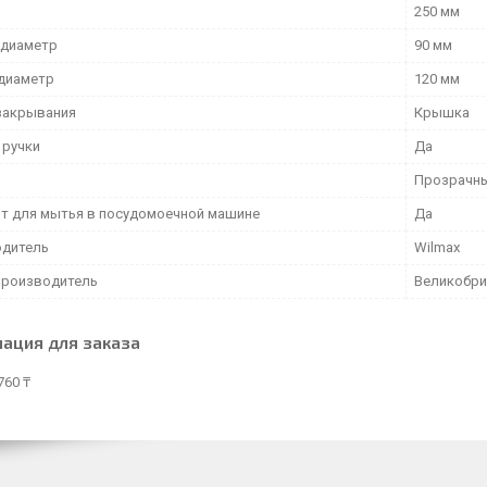
250 мм
 диаметр
90 мм
диаметр
120 мм
закрывания
Крышка
 ручки
Да
Прозрачн
т для мытья в посудомоечной машине
Да
дитель
Wilmax
производитель
Великобри
ация для заказа
760 ₸