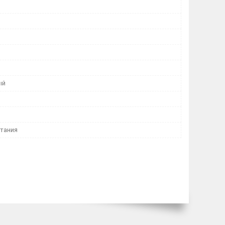
ый
тания