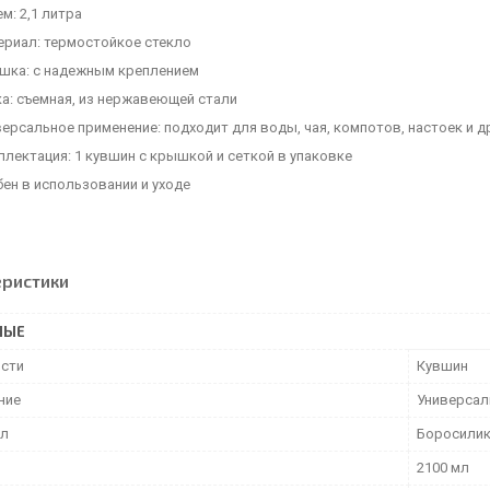
м: 2,1 литра
ериал: термостойкое стекло
шка: с надежным креплением
ка: съемная, из нержавеющей стали
ерсальное применение: подходит для воды, чая, компотов, настоек и д
лектация: 1 кувшин с крышкой и сеткой в упаковке
ен в использовании и уходе
еристики
НЫЕ
ости
Кувшин
ние
Универсал
ал
Боросилик
2100 мл