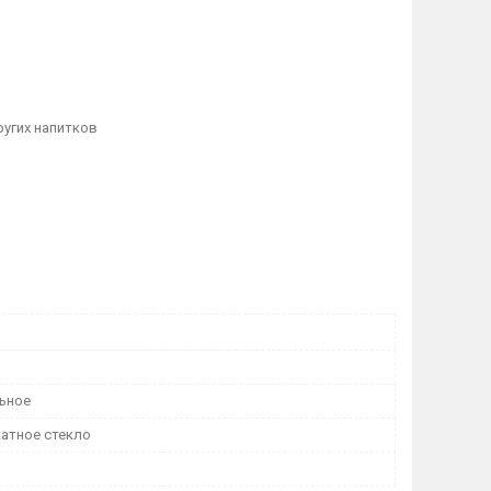
ругих напитков
ьное
атное стекло