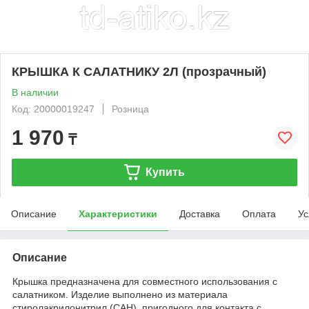
КРЫШКА К САЛАТНИКУ 2Л (прозрачный)
В наличии
Код: 20000019247
Розница
1 970
₸
Купить
Описание
Характеристики
Доставка
Оплата
Ус
Описание
Крышка предназначена для совместного использования с
салатником. Изделие выполнено из материала
стиролакрилонитрил (САН), пригодного для контакта с