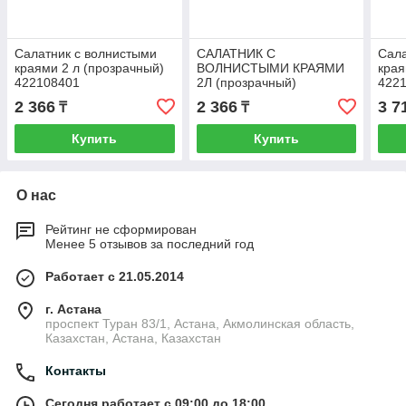
Салатник с волнистыми
САЛАТНИК С
Сала
краями 2 л (прозрачный)
ВОЛНИСТЫМИ КРАЯМИ
края
422108401
2Л (прозрачный)
422
2 366
2 366
3 7
₸
₸
Купить
Купить
О нас
Рейтинг не сформирован
Менее 5 отзывов за последний год
Работает с 21.05.2014
г. Астана
проспект Туран 83/1, Астана, Акмолинская область,
Казахстан, Астана, Казахстан
Контакты
Сегодня работает с 09:00 до 18:00