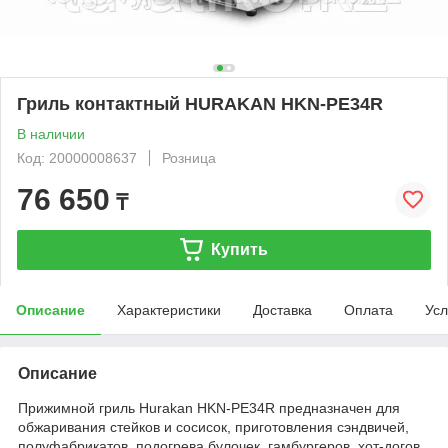
Гриль контактный HURAKAN HKN-PE34R
В наличии
Код: 20000008637
Розница
76 650
₸
Купить
Описание
Характеристики
Доставка
Оплата
Усл
Описание
Прижимной гриль Hurakan HKN-PE34R предназначен для
обжаривания стейков и сосисок, приготовления сэндвичей,
полуфабрикатов, подогрева булочек, гамбургеров, хот-догов