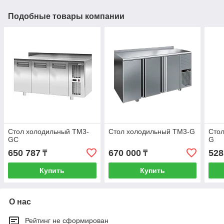
Подобные товары компании
Стол холодильный TМ3-
Стол холодильный TМ3-G
Стол
GС
G
650 787
670 000
528
₸
₸
Купить
Купить
О нас
Рейтинг не сформирован