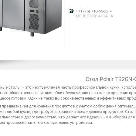
+7 (776) 710-55-22
МЕНЕДЖЕР АСТАНА
Стол Polair TB2GN-
ые столы – это неотъемлемая часть профессиональной кухни, используе
иях общественного питания. Они обеспечивают не только хранение про
цессе готовки. Один из таких высококачественных и эффективных прод
л предназначен для хранения продуктов с учетом соблюдения оптимал
 в любой кухне, где требуется хранение охлажденных продуктов. Стол 
альностью и долговечностью, что делает его идеальным выбором для р
мы профессиональные холодильные устройства.