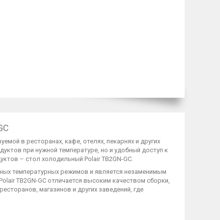
GC
мой в ресторанах, кафе, отелях, пекарнях и других
дуктов при нужной температуре, но и удобный доступ к
уктов – стол холодильный Polair TB2GN-GC.
ьных температурных режимов и является незаменимым
Polair TB2GN-GC отличается высоким качеством сборки,
есторанов, магазинов и других заведений, где