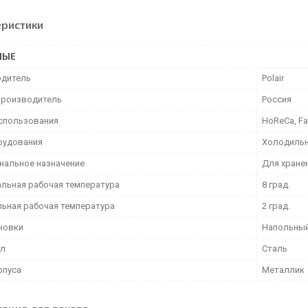
еристики
НЫЕ
дитель
Polair
производитель
Россия
спользования
HoReCa, Fa
рудования
Холодильн
нальное назначение
Для хране
льная рабочая температура
8 град.
ьная рабочая температура
2 град.
ановки
Напольны
ал
Сталь
рпуса
Металлик