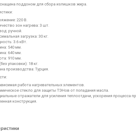
снащена поддоном для сбора излишков жира.
истики:
яжение: 220 В.
чество зон нагрева: 3 шт.
од: ручной.
имальная загрузка: 30 кг.
ость: 3.6 кВт.
на: 540 мм.
ина: 640 мм.
та: 910 мм.
(без упаковки): 18 кг.
на производства: Турция.
сти:
ависимая работа нагревательных элементов.
амическое стекло для защиты ТЭНов от попадания масла.
циальные отражатели для усиления теплоотдачи, ускорения процесса п
ленная конструкция.
еристики