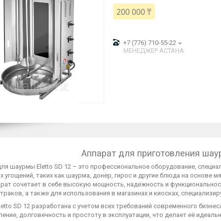
200 000 ₸
+7 (776) 710-55-22
МЕНЕДЖЕР АСТАНА
Аппарат для приготовления шаур
для шаурмы Eletto SD 12 – это профессиональное оборудование, специ
 угощений, таких как шаурма, донер, гирос и другие блюда на основе 
арат сочетает в себе высокую мощность, надежность и функциональнос
траков, а также для использования в магазинах и киосках, специализи
etto SD 12 разработана с учетом всех требований современного бизне
ение, долговечность и простоту в эксплуатации, что делает её идеал