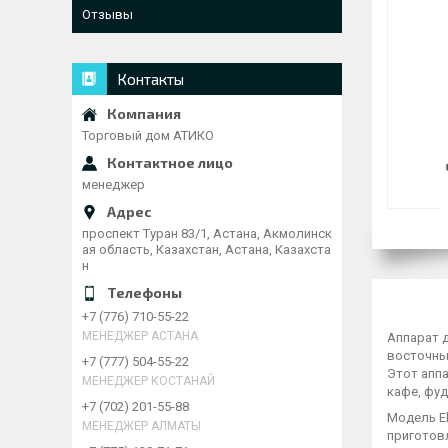
Отзывы
Контакты
Торговый дом АТИКО
менеджер
проспект Туран 83/1, Астана, Акмолинск
ая область, Казахстан, Астана, Казахста
н
+7 (776) 710-55-22
МЕНЕДЖЕР АСТАНА
Аппарат 
восточных
+7 (777) 504-55-22
Этот апп
МЕНЕДЖЕР КОСТАНАЙ
кафе, фуд
+7 (702) 201-55-88
Модель El
МЕНЕДЖЕР АЛМАТЫ
приготовл