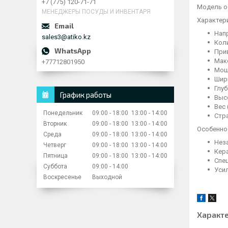
+7 (775) 120-71-71
Модель о
МЕНЕДЖЕРЫ ПОСУДЫ И ИНВЕНТАРЯ
Характер
Напр
sales3@atiko.kz
Коли
Прив
Макс
+77712801950
Мощн
Шири
Глуб
График работы
Высо
Вес 
Понедельник
09:00
18:00
13:00
14:00
Стра
Вторник
09:00
18:00
13:00
14:00
Особенно
Среда
09:00
18:00
13:00
14:00
Нез
Четверг
09:00
18:00
13:00
14:00
Кер
Пятница
09:00
18:00
13:00
14:00
Спе
Суббота
09:00
14:00
Уси
Воскресенье
Выходной
Характ