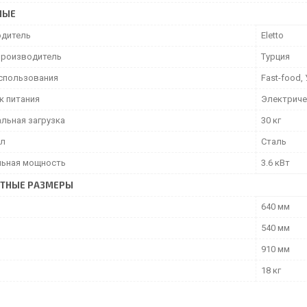
НЫЕ
дитель
Eletto
производитель
Турция
спользования
Fast-food,
к питания
Электрич
льная загрузка
30 кг
ал
Сталь
ьная мощность
3.6 кВт
ИТНЫЕ РАЗМЕРЫ
640 мм
540 мм
910 мм
18 кг