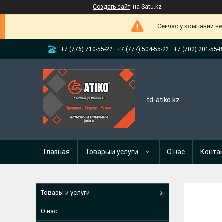
Создать сайт
на Satu.kz
Сейчас у компании н
+7 (776) 710-55-22
+7 (777) 504-55-22
+7 (702) 201-55-
td-atiko.kz
Главная
Товары и услуги
О нас
Конта
Товары и услуги
О нас