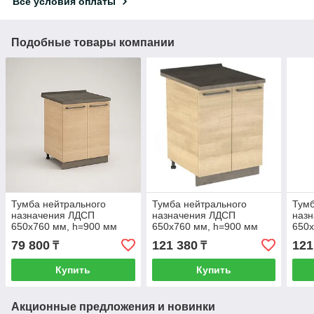
Все условия оплаты
Подобные товары компании
Тумба нейтрального
Тумба нейтрального
Тумб
назначения ЛДСП
назначения ЛДСП
наз
650х760 мм, h=900 мм
650х760 мм, h=900 мм
650х
(Столешница, цоколь цвет
(Столешница, цоколь цвет
(Сто
79 800
121 380
121
₸
₸
- Бетон Чикаго) С/З
- Бетон Чикаго) С/З
- Бе
Купить
Купить
Акционные предложения и новинки