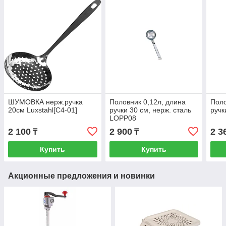
ШУМОВКА нерж.ручка
Половник 0,12л, длина
Поло
20см Luxstahl[C4-01]
ручки 30 см, нерж. сталь
ручк
LOPP08
2 100
2 900
2 3
₸
₸
Купить
Купить
Акционные предложения и новинки