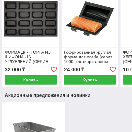
ФОРМА ДЛЯ ТОРТА ИЗ
Гофрированная круглая
ФОР
ШИФОНА -16
форма для хлеба (серия
ХЛЕ
УГЛУБЛЕНИЙ (СЕРИЯ
1000 с антипригарным
(СЕ
1000 С АНТИПРИГАРНЫМ
покрытием) (SN2305)
АНТ
32 000
24 000
10 
₸
₸
ПОКРЫТИЕМ) SN9090
ПОК
Купить
Купить
Акционные предложения и новинки