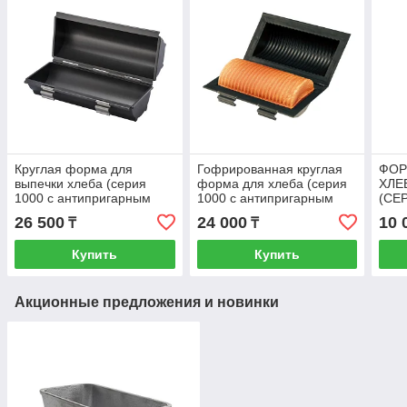
Круглая форма для
Гофрированная круглая
ФОР
выпечки хлеба (серия
форма для хлеба (серия
ХЛЕ
1000 с антипригарным
1000 с антипригарным
(СЕ
покрытием) (SN2304)
покрытием) (SN2305)
АНТ
26 500
24 000
10 
₸
₸
ПОК
Купить
Купить
Акционные предложения и новинки