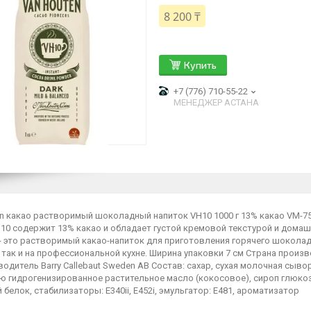
8 200 ₸
Купить
+7 (776) 710-55-22
МЕНЕДЖЕР АСТАНА
en какао растворимый шоколадный напиток VH10 1000 г 13% какао VM-7
10 содержит 13% какао и обладает густой кремовой текстурой и домаш
 - это растворимый какао-напиток для приготовления горячего шоколад
 так и на профессиональной кухне. Ширина упаковки 7 см Страна произ
одитель Barry Callebaut Sweden AB Состав: сахар, сухая молочная сы
 гидрогенизированное растительное масло (кокосовое), сироп глюкозы,
белок, стабилизаторы: E340ii, E452i, эмульгатор: E481, ароматизатор