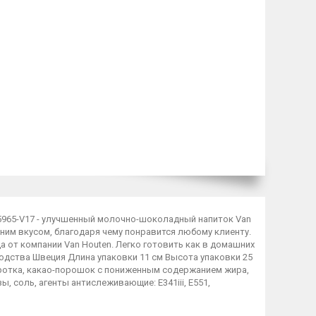
5965-V17 - улучшенный молочно-шоколадный напиток Van
ним вкусом, благодаря чему понравится любому клиенту.
а от компании Van Houten. Легко готовить как в домашних
водства Швеция Длина упаковки 11 см Высота упаковки 25
воротка, какао-порошок с пониженным содержанием жира,
 соль, агенты антислеживающие: E341iii, E551,