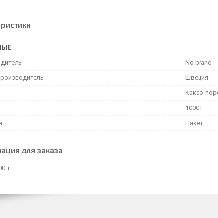
еристики
НЫЕ
дитель
No brand
производитель
Швеция
Какао-по
1000 г
а
Пакет
ация для заказа
00 ₸