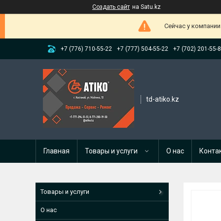
Создать сайт
на Satu.kz
Сейчас у компании
+7 (776) 710-55-22
+7 (777) 504-55-22
+7 (702) 201-55-
td-atiko.kz
Главная
Товары и услуги
О нас
Конта
Товары и услуги
О нас