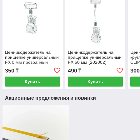
Ценникодержатель на
Ценникодержатель на
Ценн
прищепке универсальный
прищепке универсальный
круг
FX 0 мм прозрачный
FX 50 мм (202002)
CLIP
(202001)
черн
350
490
300
₸
₸
Купить
Купить
Акционные предложения и новинки