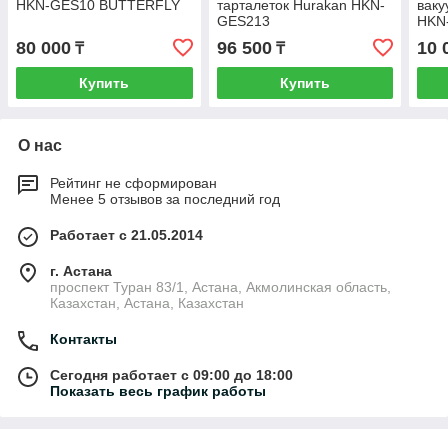
HKN-GES10 BUTTERFLY
тарталеток Hurakan HKN-
вак
GES213
HKN
80 000
96 500
10 
₸
₸
Купить
Купить
О нас
Рейтинг не сформирован
Менее 5 отзывов за последний год
Работает с 21.05.2014
г. Астана
проспект Туран 83/1, Астана, Акмолинская область,
Казахстан, Астана, Казахстан
Контакты
Сегодня работает с 09:00 до 18:00
Показать весь график работы