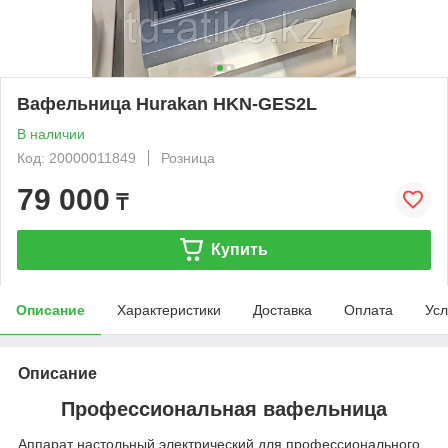
Вафельница Hurakan HKN-GES2L
В наличии
Код: 20000011849
Розница
79 000
₸
Купить
Описание
Характеристики
Доставка
Оплата
Усл
Описание
Профессиональная вафельница
Аппарат настольный электрический для профессионального