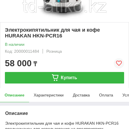
Электрокипятильник для чая и кофе
HURAKAN HKN-PCR16
В наличии
Код: 20000011484
Розница
58 000
₸
Купить
Описание
Характеристики
Доставка
Оплата
Усл
Описание
Электрокипятильник для чая и кофе HURAKAN HKN-PCR16
предназначен для использования на предприятиях