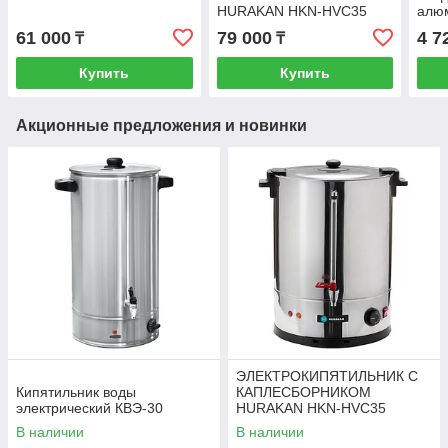
HURAKAN HKN-HVC35
алю
450X
61 000
79 000
4 7
₸
₸
XFT
Купить
Купить
Акционные предложения и новинки
ЭЛЕКТРОКИПЯТИЛЬНИК С
Кипятильник воды
КАПЛЕСБОРНИКОМ
электрический КВЭ-30
HURAKAN HKN-HVC35
В наличии
В наличии