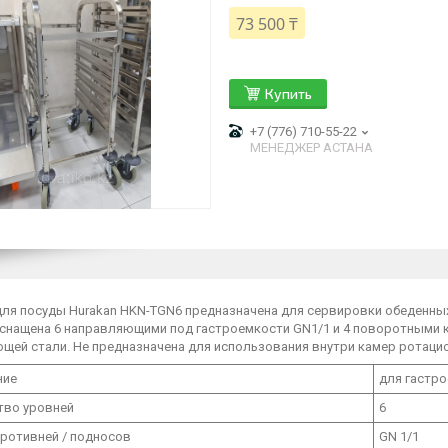
73 500 ₸
Купить
+7 (776) 710-55-22
МЕНЕДЖЕР АСТАНА
ля посуды Hurakan HKN-TGN6 предназначена для сервировки обеденных 
снащена 6 направляющими под гастроемкости GN1/1 и 4 поворотными ко
щей стали. Не предназначена для использования внутри камер ротаци
ние
для гастр
тво уровней
6
противней / подносов
GN 1/1