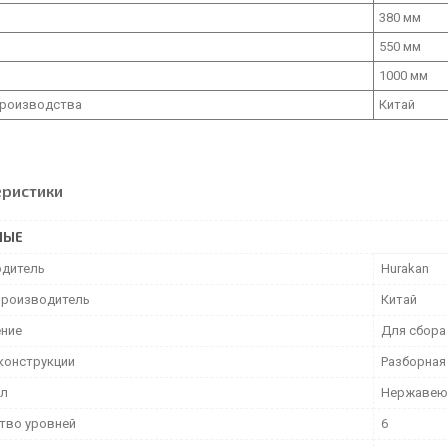
380 мм
550 мм
1000 мм
производства
Китай
еристики
НЫЕ
дитель
Hurakan
производитель
Китай
ние
Для сбора
 конструкции
Разборная
ал
Нержавею
тво уровней
6