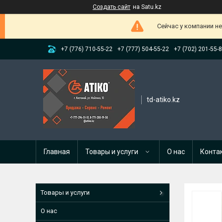
Создать сайт
на Satu.kz
Сейчас у компании н
+7 (776) 710-55-22
+7 (777) 504-55-22
+7 (702) 201-55-
td-atiko.kz
Главная
Товары и услуги
О нас
Конта
Товары и услуги
О нас