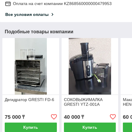
Оплата на счет компании KZ868560000000479953
Все условия оплаты
Подобные товары компании
Дегидратор GRESTI FD-6
СОКОВЫЖИМАЛКА
Мак
GRESTI YTZ-001A
HEN
75 000
40 000
60 
₸
₸
Купить
Купить