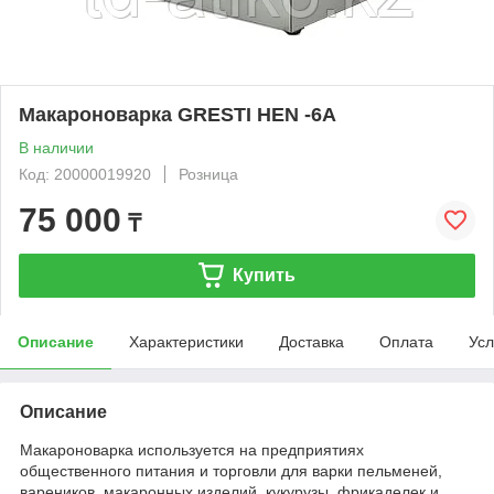
Макароноварка GRESTI HEN -6A
В наличии
Код: 20000019920
Розница
75 000
₸
Купить
Описание
Характеристики
Доставка
Оплата
Усл
Описание
Макароноварка используется на предприятиях
общественного питания и торговли для варки пельменей,
вареников, макаронных изделий, кукурузы, фрикаделек и