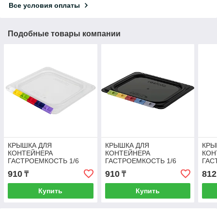
Все условия оплаты
Подобные товары компании
КРЫШКА ДЛЯ
КРЫШКА ДЛЯ
КРЫ
КОНТЕЙНЕРА
КОНТЕЙНЕРА
КОН
ГАСТРОЕМКОСТЬ 1/6
ГАСТРОЕМКОСТЬ 1/6
ГАС
(прозрачная)
(черная)
(чер
910
910
812
₸
₸
392
Купить
Купить