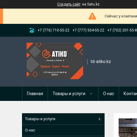
Создать сайт
на Satu.kz
Сейчас у компани
+7 (776) 710-55-22
+7 (777) 504-55-22
+7 (702) 201-55-
td-atiko.kz
Главная
Товары и услуги
О нас
Конта
Товары и услуги
О нас