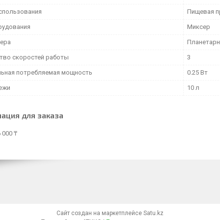
спользования
Пищевая п
рудования
Миксер
сера
Планетар
тво скоростей работы
3
ьная потребляемая мощность
0.25 Вт
ежи
10 л
ация для заказа
 000 ₸
Сайт создан на маркетплейсе
Satu.kz