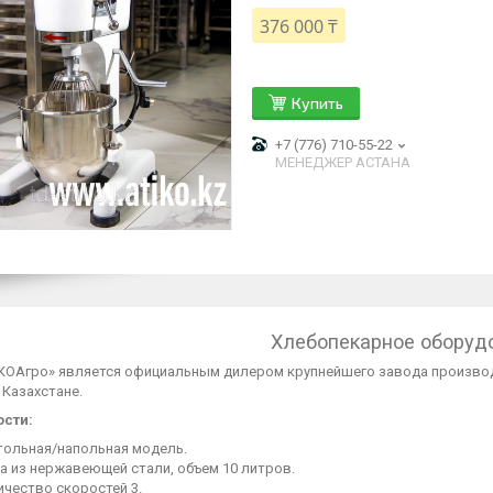
376 000 ₸
Купить
+7 (776) 710-55-22
МЕНЕДЖЕР АСТАНА
Хлебопекарное оборуд
КОАгро» является официальным дилером крупнейшего завода производ
 Казахстане.
сти:
тольная/напольная модель.
а из нержавеющей стали, объем 10 литров.
ичество скоростей 3.