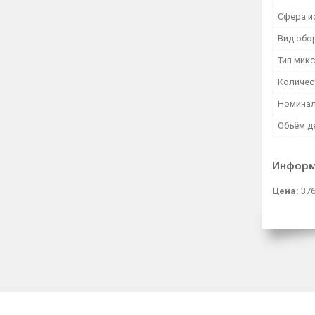
Сфера и
Вид обо
Тип мик
Количес
Номинал
Объём д
Информ
Цена:
376