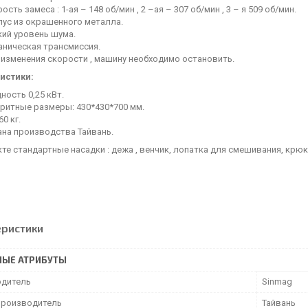
ость замеса : 1-ая – 148 об/мин , 2 –ая – 307 об/мин , 3 – я 509 об/мин.
пус из окрашенного металла.
кий уровень шума.
аническая трансмиссия.
 изменения скорости , машину необходимо остановить.
истики:
ость 0,25 кВт.
аритные размеры: 430*430*700 мм.
60 кг.
ана производства Тайвань.
те стандартные насадки : дежа , венчик, лопатка для смешивания, крюк 
еристики
НЫЕ АТРИБУТЫ
дитель
Sinmag
производитель
Тайвань