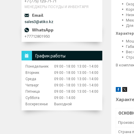
+7 (775) 120-71-71
Скор
МЕНЕДЖЕРЫ ПОСУДЫ И ИНВЕНТАРЯ
Кор
Низ
Мех
sales3@atiko.kz
Для
Характер
+77712801950
Мощн
Габ
Вес 
График работы
Стр
В комплек
Понедельник
09:00
18:00
13:00
14:00
Вторник
09:00
18:00
13:00
14:00
Среда
09:00
18:00
13:00
14:00
Четверг
09:00
18:00
13:00
14:00
Пятница
09:00
18:00
13:00
14:00
Суббота
09:00
14:00
Характ
Воскресенье
Выходной
ОСНОВ
Произво
Страна 