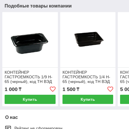
Подобные товары компании
КОНТЕЙНЕР
КОНТЕЙНЕР
КОН
ГАСТРОЕМКОСТЬ 1/9 H-
ГАСТРОЕМКОСТЬ 1/4 H-
ГАС
65 (черный), код ТН ВЭД
65 (черный), код ТН ВЭД
65 (
3923100000
3923100000
1 000
1 500
5 0
₸
₸
Купить
Купить
О нас
Рейтинг не сформирован