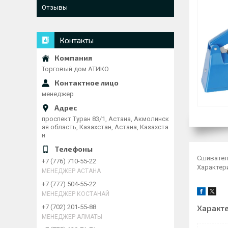
Отзывы
Контакты
Торговый дом АТИКО
менеджер
проспект Туран 83/1, Астана, Акмолинск
ая область, Казахстан, Астана, Казахста
н
Сшивател
+7 (776) 710-55-22
Характери
МЕНЕДЖЕР АСТАНА
+7 (777) 504-55-22
МЕНЕДЖЕР КОСТАНАЙ
Характ
+7 (702) 201-55-88
МЕНЕДЖЕР АЛМАТЫ