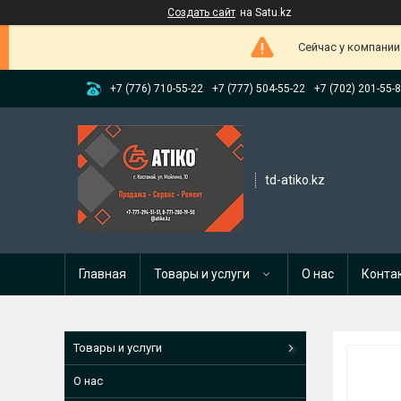
Создать сайт
на Satu.kz
Сейчас у компании
+7 (776) 710-55-22
+7 (777) 504-55-22
+7 (702) 201-55-
td-atiko.kz
Главная
Товары и услуги
О нас
Конта
Товары и услуги
О нас