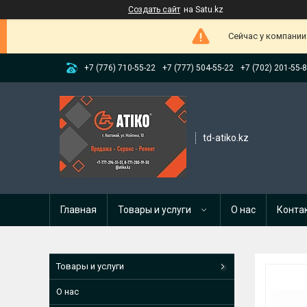
Создать сайт
на Satu.kz
Сейчас у компании
+7 (776) 710-55-22
+7 (777) 504-55-22
+7 (702) 201-55-
td-atiko.kz
Главная
Товары и услуги
О нас
Конта
Товары и услуги
О нас