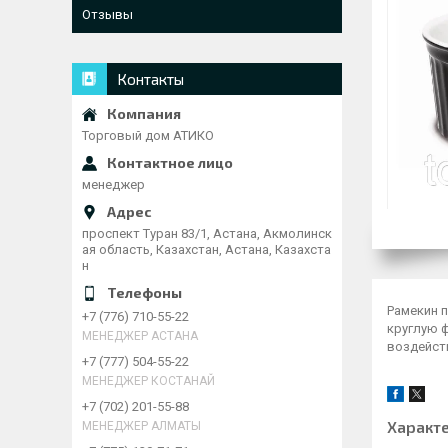
Отзывы
Контакты
Торговый дом АТИКО
менеджер
проспект Туран 83/1, Астана, Акмолинск
ая область, Казахстан, Астана, Казахста
н
Рамекин 
+7 (776) 710-55-22
круглую 
МЕНЕДЖЕР АСТАНА
воздейст
+7 (777) 504-55-22
МЕНЕДЖЕР КОСТАНАЙ
+7 (702) 201-55-88
Характ
МЕНЕДЖЕР АЛМАТЫ