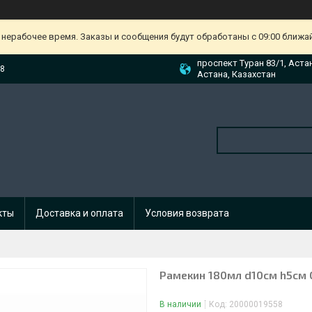
 нерабочее время. Заказы и сообщения будут обработаны с 09:00 ближа
проспект Туран 83/1, Аста
88
Астана, Казахстан
кты
Доставка и оплата
Условия возврата
Рамекин 180мл d10см h5см 
В наличии
Код:
20000019558