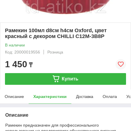
Рамекин 100мл d8см h4см Oxford, цвет
красный с декором CHILLI C12M-3B8P
В наличии
Код: 20000019556
Розница
1 450
₸
Купить
Описание
Характеристики
Доставка
Оплата
Ус
Описание
Рамекин предназначен для профессионального
использования на предприятиях общественного питания.