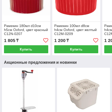
Рамекин 180мл d10см
Рамекин 100мл d8см
Рам
h5см Oxford, цвет красный
h4см Oxford, цвет желтый
h4см
C12N-0207
C12M-0209
C12
1 805
1 200
1 2
₸
₸
Купить
Купить
Акционные предложения и новинки