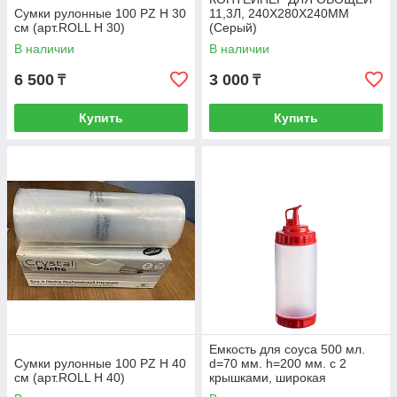
Сумки рулонные 100 PZ H 30
11,3Л, 240Х280Х240ММ
см (арт.ROLL H 30)
(Серый)
В наличии
В наличии
6 500
3 000
₸
₸
Купить
Купить
Емкость для соуса 500 мл.
Сумки рулонные 100 PZ H 40
d=70 мм. h=200 мм. с 2
см (арт.ROLL H 40)
крышками, широкая
прозрачная, крышки красны