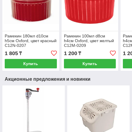
Рамекин 180мл d10см
Рамекин 100мл d8см
Рам
h5см Oxford, цвет красный
h4см Oxford, цвет желтый
h4см
C12N-0207
C12M-0209
C12
1 805
1 200
1 2
₸
₸
Купить
Купить
Акционные предложения и новинки