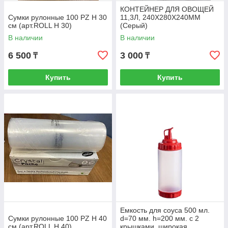
КОНТЕЙНЕР ДЛЯ ОВОЩЕЙ
Сумки рулонные 100 PZ H 30
11,3Л, 240Х280Х240ММ
см (арт.ROLL H 30)
(Серый)
В наличии
В наличии
6 500
3 000
₸
₸
Купить
Купить
Емкость для соуса 500 мл.
Сумки рулонные 100 PZ H 40
d=70 мм. h=200 мм. с 2
см (арт.ROLL H 40)
крышками, широкая