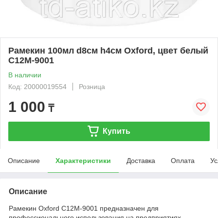
Рамекин 100мл d8см h4см Oxford, цвет белый
C12M-9001
В наличии
Код: 20000019554
Розница
1 000
₸
Купить
Описание
Характеристики
Доставка
Оплата
Ус
Описание
Рамекин Oxford C12M-9001 предназначен для
профессионального использования на предприятиях