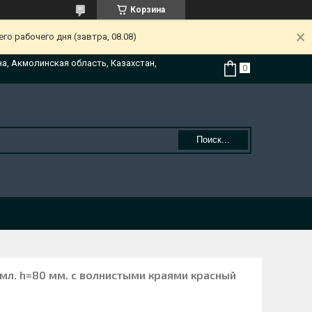
Корзина
о рабочего дня (завтра, 08.08)
на, Акмолинская область, Казахстан,
Поиск...
 мл. h=80 мм. с волнистыми краями красный