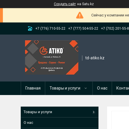
Создать сайт
на Satu.kz
Сейчас у компании н
+7 (776) 710-55-22
+7 (777) 504-55-22
+7 (702) 201-55-
td-atiko.kz
Главная
Товары и услуги
О нас
Конта
Товары и услуги
О нас