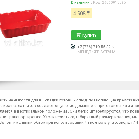
В наличии
Код:
20000018595
4 508 ₸
Купить
+7 (776) 710-55-22
МЕНЕДЖЕР АСТАНА
актные емкости для выкладки готовых блюд, позволяющие представит
е края салатников создают ощущение домашнего приготовления и атм
ляется в вертикальном положении . Они легко штабелируются, что поз
или транспортировке. Характеристика; габаритный размер изделия, мм:
,5л оптимальный объем при использовании:4л кол-во в упаковке, шт:14