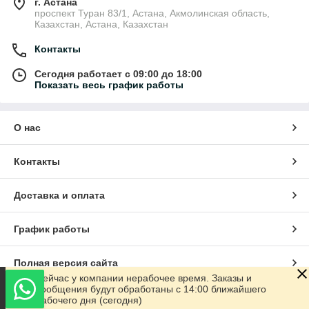
г. Астана
проспект Туран 83/1, Астана, Акмолинская область,
Казахстан, Астана, Казахстан
Контакты
Сегодня работает с 09:00 до 18:00
Показать весь график работы
О нас
Контакты
Доставка и оплата
График работы
Полная версия сайта
Сейчас у компании нерабочее время. Заказы и
сообщения будут обработаны с 14:00 ближайшего
Сайт создан на маркетплейсе
Satu.kz
рабочего дня (сегодня)