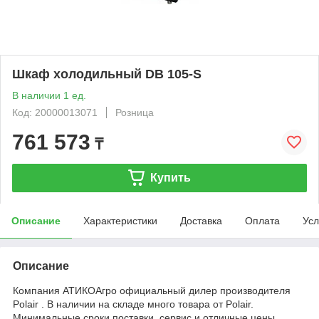
Шкаф холодильный DB 105-S
В наличии 1 ед.
Код: 20000013071
Розница
761 573
₸
Купить
Описание
Характеристики
Доставка
Оплата
Усл
Описание
Компания АТИКОАгро официальный дилер производителя
Polair . В наличии на складе много товара от Polair.
Минимальные сроки поставки, сервис и отличные цены.