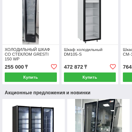
ХОЛОДИЛЬНЫЙ ШКАФ
Шкаф холодильный
Шка
СО СТЕКЛОМ GRESTI
DМ105-S
СМ-
150 WP
255 000
472 872
764
₸
₸
Купить
Купить
Акционные предложения и новинки