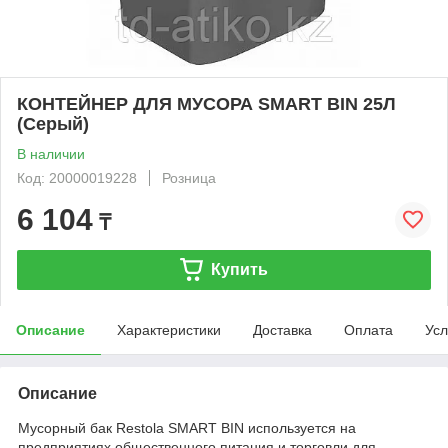
КОНТЕЙНЕР ДЛЯ МУСОРА SMART BIN 25Л
(Серый)
В наличии
Код: 20000019228
Розница
6 104
₸
Купить
Описание
Характеристики
Доставка
Оплата
Усл
Описание
Мусорный бак Restola SMART BIN используется на
предприятиях общественного питания и торговли для