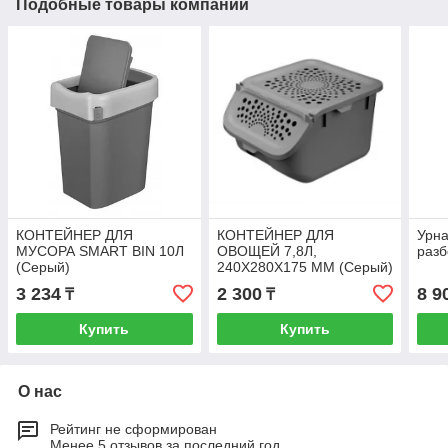
Подобные товары компании
КОНТЕЙНЕР ДЛЯ
КОНТЕЙНЕР ДЛЯ
Урна
МУСОРА SMART BIN 10Л
ОВОЩЕЙ 7,8Л,
разб
(Серый)
240Х280Х175 ММ (Серый)
3 234
2 300
8 9
₸
₸
Купить
Купить
О нас
Рейтинг не сформирован
Менее 5 отзывов за последний год