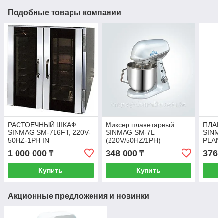
Подобные товары компании
РАСТОЕЧНЫЙ ШКАФ
Миксер планетарный
ПЛА
SINMAG SM-716FT, 220V-
SINMAG SM-7L
SIN
50HZ-1PH IN
(220V/50HZ/1PH)
PLA
ATKWXE2305
220V
1 000 000
348 000
376
₸
₸
WXE
Купить
Купить
Акционные предложения и новинки