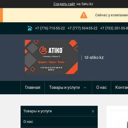
Создать сайт
на Satu.kz
Сейчас у компании
+7 (776) 710-55-22
+7 (777) 504-55-22
+7 (702) 201-55-
td-atiko.kz
Главная
Товары и услуги
О нас
Конта
Товары и услуги
О нас