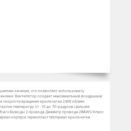
шипник качения, что позволяет использовать
становке. Вентилятор создает максимальный воздушный
При скорости вращения крыльчатки 2400 об/мин
азоне температур от -10 до 70 градусов Цельсия.
куб.м/ч Выводы 2 провода Диаметр провода 28AWG Клacс
атериал корпуса термопласт Материал крыльчатки