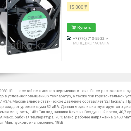
15 000 ₸
Купить
+7 (776) 710-55-22
МЕНЕДЖЕР АСТАНА
2083HBL — осевой вентилятор переменного тока. В нем расположен под
ор в условиях повышенных температур, а также при горизонтальной у
 7 м3/ч. Максимальное статическое давление составляет 32 Паскаль. 
р создает уровень шума 32 дБА. Данная модель эксплуатируется в диап
емая мощность, 14Вт Тип подшипника Качения Воздушный поток, 40,7 
A Макс. рабочая температура, 70°C Макс. рабочее напряжение, 245В М
ст Мин. пусковое напряжение, 185В