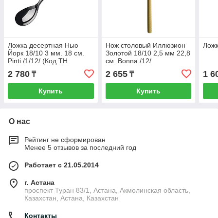
Ложка десертная Нью
Нож столовый Иллюзион
Ложк
Йорк 18/10 3 мм. 18 см.
Золотой 18/10 2,5 мм 22,8
Pinti /1/12/ (Код ТН
см. Bonna /12/
ВЭД: 8215991000)
2 780
2 655
1 6
₸
₸
Купить
Купить
О нас
Рейтинг не сформирован
Менее 5 отзывов за последний год
Работает с 21.05.2014
г. Астана
проспект Туран 83/1, Астана, Акмолинская область,
Казахстан, Астана, Казахстан
Контакты