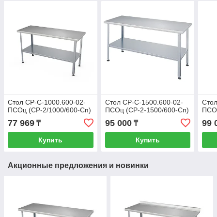
Стол СР-С-1000.600-02-
Стол СР-С-1500.600-02-
Стол
ПСОц (СР-2/1000/600-Сп)
ПСОц (СР-2-1500/600-Сп)
ПСОц
77 969
95 000
99 
₸
₸
Купить
Купить
Акционные предложения и новинки