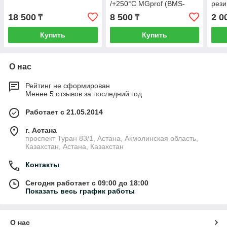
/+250°С MGprof (BMS-
рези
6040) /1/100/
MGpr
18 500
8 500
2 0
₸
₸
Купить
Купить
О нас
Рейтинг не сформирован
Менее 5 отзывов за последний год
Работает с 21.05.2014
г. Астана
проспект Туран 83/1, Астана, Акмолинская область,
Казахстан, Астана, Казахстан
Контакты
Сегодня работает с 09:00 до 18:00
Показать весь график работы
О нас