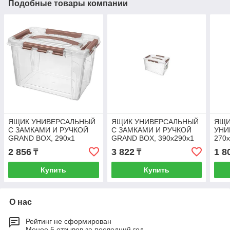
Подобные товары компании
ЯЩИК УНИВЕРСАЛЬНЫЙ
ЯЩИК УНИВЕРСАЛЬНЫЙ
ЯЩИ
С ЗАМКАМИ И РУЧКОЙ
С ЗАМКАМИ И РУЧКОЙ
УНИ
GRAND BOX, 290x1
GRAND BOX, 390x290x1
270
90х180ММ, 6,65Л
24ММ, ЮЛ (Коричневый)
(Све
2 856
3 822
1 8
₸
₸
(Коричневый)
Купить
Купить
О нас
Рейтинг не сформирован
Менее 5 отзывов за последний год