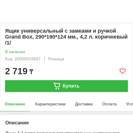
Ящик универсальный с замками и ручкой
Grand Box, 290*190*124 мм., 4,2 л. коричневый
/1/
В наличии
Код: 20000018587
Розница
2 719
₸
Купить
Описание
Характеристики
Доставка
Оплата
Усл
Описание
Ящик 4.2 литра подходит для строительных инструментов,