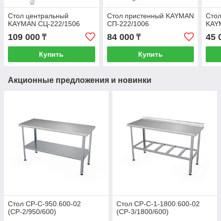
Стол центральный
Стол пристенный KAYMAN
Стол
KAYMAN СЦ-222/1506
СП-222/1006
KAY
109 000
84 000
45 
₸
₸
Купить
Купить
Акционные предложения и новинки
Стол СР-С-950.600-02
Стол СР-С-1-1800.600-02
(СР-2/950/600)
(СР-3/1800/600)