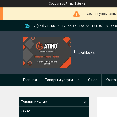
Создать сайт
на Satu.kz
Сейчас у компании
+7 (776) 710-55-22
+7 (777) 504-55-22
+7 (702) 201-55-
td-atiko.kz
Главная
Товары и услуги
О нас
Конта
Товары и услуги
О нас