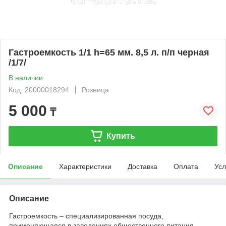
Гастроемкость 1/1 h=65 мм. 8,5 л. п/п черная
/1/7/
В наличии
Код: 20000018294
Розница
5 000
₸
Купить
Описание
Характеристики
Доставка
Оплата
Усл
Описание
Гастроемкость – специализированная посуда,
применяющаяся в заведениях общественного питания.