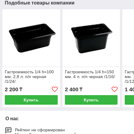
Подобные товары компании
Гастроемкость 1/4 h=100
Гастроемкость 1/4 h=150
Гаст
мм. 2,8 л. п/п черная
мм. 4 л. п/п черная /1/16/
мм. 
/1/24/
/1/12
2 200
2 400
1 4
₸
₸
Купить
Купить
О нас
Рейтинг не сформирован