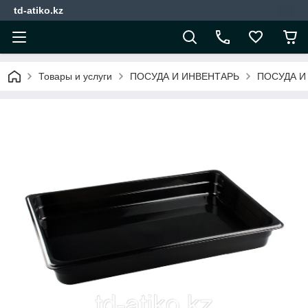
td-atiko.kz
Товары и услуги
ПОСУДА И ИНВЕНТАРЬ
ПОСУДА И