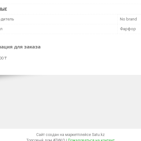
НЫЕ
дитель
No brand
ал
Фарфор
ация для заказа
00 ₸
Сайт создан на маркетплейсе
Satu.kz
Торговый дом АТИКО |
Пожаловаться на контент