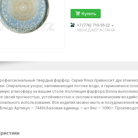
Купить
+7 (776) 710-55-22
МЕНЕДЖЕР АСТАНА
профессиональный твердый фарфор. Серия Rivus привносит дух этниче
ки. Спиральные узоры, напоминающие потоки воды, и гармоничное соч
имую атмосферу на вашем столе. Коллекция фарфора Bonna выполнен
ся своей прочностью, устойчивостью к сколам и механическим воздейс
онального использования. Все изделия можно мыть в посудомоечной ма
Блюдо Артикул — 74436 Базовая единица — шт Вес — 1090 г. Производст
еристики