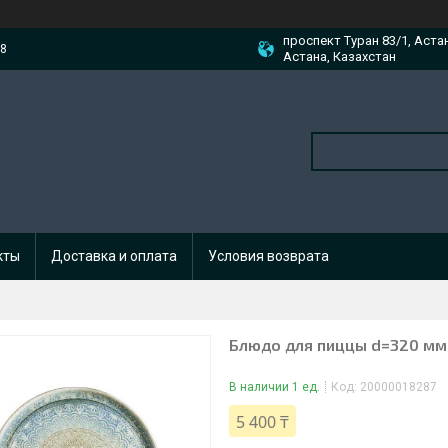
проспект Туран 83/1, Аста
88
Астана, Казахстан
кты
Доставка и оплата
Условия возврата
Блюдо для пиццы d=320 мм.
В наличии 1 ед.
Код:
20000018287
5 400 ₸