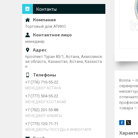
Контакты
Торговый дом АТИКО
менеджер
проспект Туран 83/1, Астана, Акмолинск
ая область, Казахстан, Астана, Казахста
н
Bonna — 
+7 (776) 710-55-22
сервиров
МЕНЕДЖЕР АСТАНА
неповтор
+7 (777) 504-55-22
отличает
МЕНЕДЖЕР КОСТАНАЙ
професси
товара — 
+7 (702) 201-55-88
МЕНЕДЖЕР АЛМАТЫ
+7 (775) 120-71-71
МЕНЕДЖЕРЫ ПОСУДЫ И ИНВЕНТАРЯ
Характ