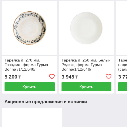
Тарелка d=270 мм.
Тарелка d=250 мм. Белый
Таре
Грэндма, форма Гурмэ
Редикс, форма Гурмэ
подс
Bonna /1/12/648/
Bonna/1/12/648/
(сал
Гурм
5 200
3 945
3 7
₸
₸
Купить
Купить
Акционные предложения и новинки