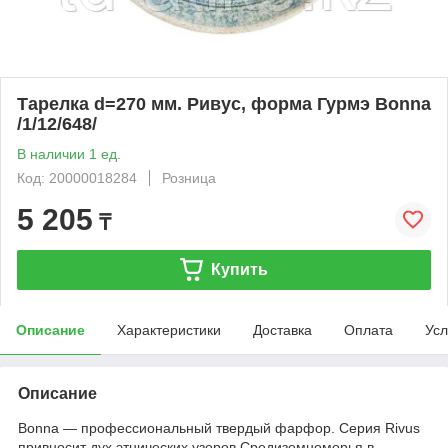
Тарелка d=270 мм. Ривус, форма Гурмэ Bonna
/1/12/648/
В наличии 1 ед.
Код: 20000018284
Розница
5 205
₸
Купить
Описание
Характеристики
Доставка
Оплата
Усл
Описание
Bonna — профессиональный твердый фарфор. Серия Rivus
привносит дух этнических узоров Средиземноморья в