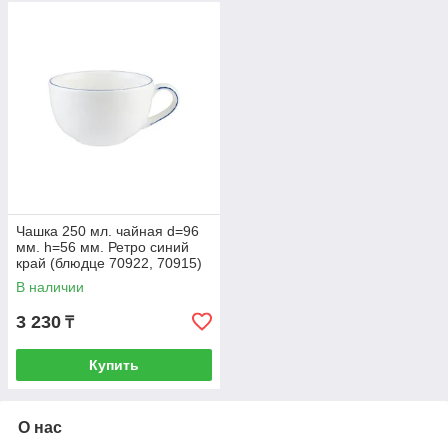
Чашка 250 мл. чайная d=96
мм. h=56 мм. Ретро синий
край (блюдце 70922, 70915)
Bonna /1/6/708 ВДОХНОВ
В наличии
3 230
₸
Купить
О нас