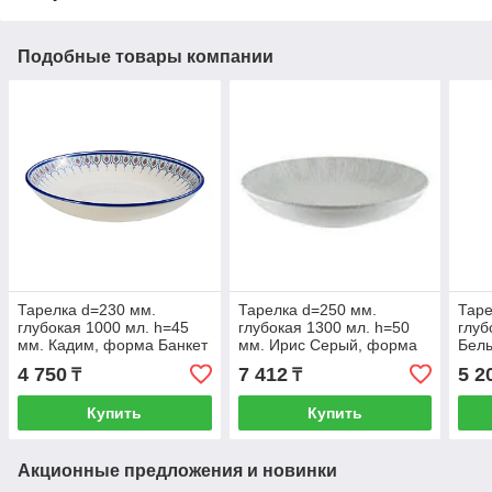
Подобные товары компании
Тарелка d=230 мм.
Тарелка d=250 мм.
Таре
глубокая 1000 мл. h=45
глубокая 1300 мл. h=50
глуб
мм. Кадим, форма Банкет
мм. Ирис Серый, форма
Белы
Bonna /1/6/558/ (Код ТН
Банкет /1/6/432
Гурм
4 750
7 412
5 2
₸
₸
ВЭД: 691110
Купить
Купить
Акционные предложения и новинки