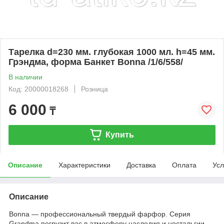
Тарелка d=230 мм. глубокая 1000 мл. h=45 мм.
Грэндма, форма Банкет Bonna /1/6/558/
В наличии
Код: 20000018268
Розница
6 000
₸
Купить
Описание
Характеристики
Доставка
Оплата
Усл
Описание
Bonna — профессиональный твердый фарфор. Серия
Grandma погрузит вас в атмосферу наследия и ностальгии.