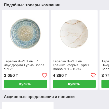
Подобные товары компании
Тарелка d=210 мм. Р
Тарелка d=210 мм.
Таре
ивус,форма Гурмэ Bonna
Граникс, форма Гурмэ
Пьюр
/1/12/
Bonna /1/12/1080/
Bonn
3 050
4 380
3 7
₸
₸
Купить
Купить
Акционные предложения и новинки