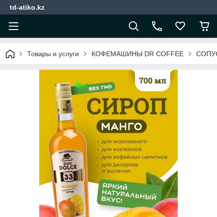
td-atiko.kz
Товары и услуги
КОФЕМАШИНЫ DR COFFEE
СОПУ