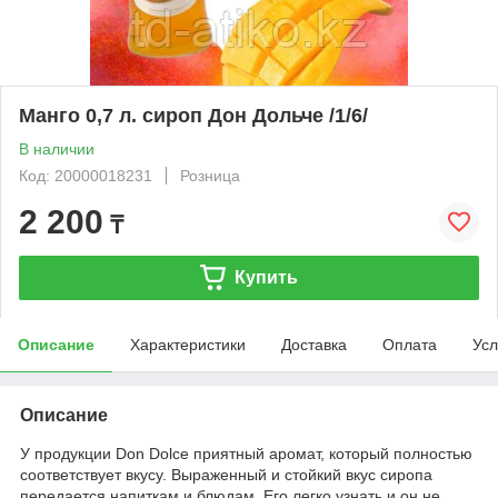
Манго 0,7 л. сироп Дон Дольче /1/6/
В наличии
Код: 20000018231
Розница
2 200
₸
Купить
Описание
Характеристики
Доставка
Оплата
Усл
Описание
У продукции Don Dolce приятный аромат, который полностью
соответствует вкусу. Выраженный и стойкий вкус сиропа
передается напиткам и блюдам. Его легко узнать и он не