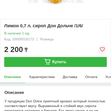
Лимон 0,7 л. сироп Дон Дольче /1/6/
В наличии 1 ед.
Код: 20000018173
Розница
2 200
₸
Купить
Описание
Характеристики
Доставка
Оплата
Усл
Описание
У продукции Don Dolce приятный аромат, который полностью
соответствует вкусу. Выраженный и стойкий вкус сиропа
передается напиткам и блюдам. Его легко узнать и он не