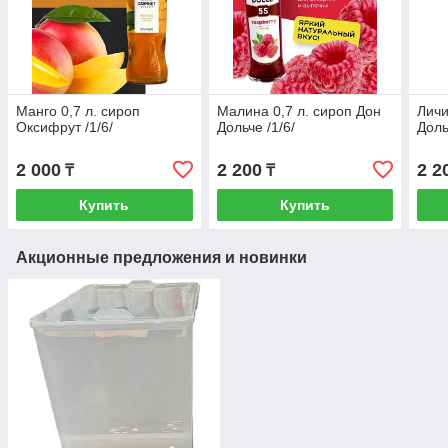
Манго 0,7 л. сироп
Малина 0,7 л. сироп Дон
Личи
Оксифрут /1/6/
Дольче /1/6/
Доль
2 000
2 200
2 2
₸
₸
Купить
Купить
Акционные предложения и новинки