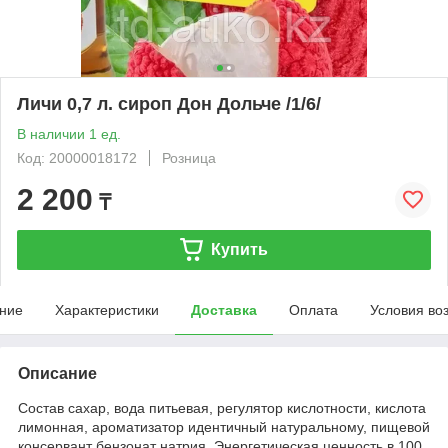
Личи 0,7 л. сироп Дон Дольче /1/6/
В наличии 1 ед.
Код: 20000018172
Розница
2 200
₸
Купить
ние
Характеристики
Доставка
Оплата
Условия во
Описание
Состав сахар, вода питьевая, регулятор кислотности, кислота
лимонная, ароматизатор идентичный натуральному, пищевой
консервант бензонат натрия. Энергетическая ценность в 100