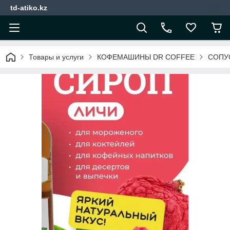
td-atiko.kz
Товары и услуги
КОФЕМАШИНЫ DR COFFEE
СОПУ