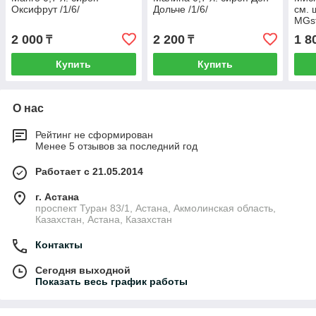
Оксифрут /1/6/
Дольче /1/6/
см. 
MGst
2 000
2 200
1 8
₸
₸
Купить
Купить
О нас
Рейтинг не сформирован
Менее 5 отзывов за последний год
Работает с 21.05.2014
г. Астана
проспект Туран 83/1, Астана, Акмолинская область,
Казахстан, Астана, Казахстан
Контакты
Сегодня выходной
Показать весь график работы