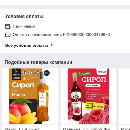
Условия оплаты
Наличными
Оплата на счет компании KZ868560000000479953
Все условия оплаты
Подобные товары компании
Манго 0,7 л. сироп
Малина 0,7 л. сироп Дон
Миск