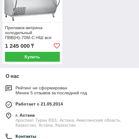
Прилавок-витрина
холодильный
ПВВ(Н)-70М-С-НШ вся
нерж., закрытый, с
1 245 000
₸
гастроемкостями (1500)
Купить
О нас
Рейтинг не сформирован
Менее 5 отзывов за последний год
Работает с 21.05.2014
г. Астана
проспект Туран 83/1, Астана, Акмолинская область,
Казахстан, Астана, Казахстан
Контакты