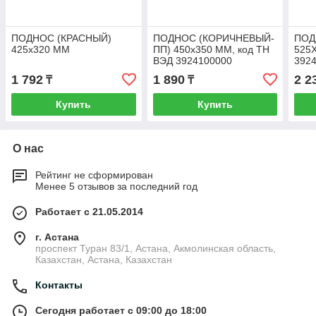
ПОДНОС (КРАСНЫЙ)
ПОДНОС (КОРИЧНЕВЫЙ-
ПОД
425х320 ММ
ПП) 450х350 ММ, код ТН
525
ВЭД 3924100000
392
1 792
1 890
2 2
₸
₸
Купить
Купить
О нас
Рейтинг не сформирован
Менее 5 отзывов за последний год
Работает с 21.05.2014
г. Астана
проспект Туран 83/1, Астана, Акмолинская область,
Казахстан, Астана, Казахстан
Контакты
Сегодня работает с 09:00 до 18:00