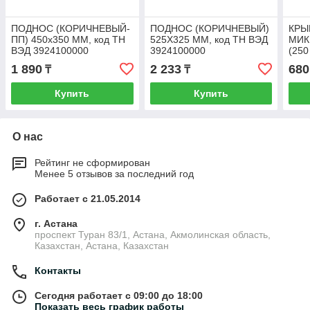
ПОДНОС (КОРИЧНЕВЫЙ-
ПОДНОС (КОРИЧНЕВЫЙ)
КРЫ
ПП) 450х350 ММ, код ТН
525Х325 ММ, код ТН ВЭД
МИК
ВЭД 3924100000
3924100000
(250
ТН 
1 890
2 233
680
₸
₸
Купить
Купить
О нас
Рейтинг не сформирован
Менее 5 отзывов за последний год
Работает с 21.05.2014
г. Астана
проспект Туран 83/1, Астана, Акмолинская область,
Казахстан, Астана, Казахстан
Контакты
Сегодня работает с 09:00 до 18:00
Показать весь график работы